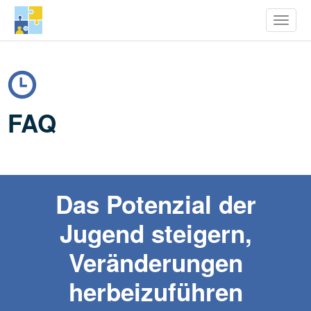
row Youth Potential
Toggle
Direkt
zum
Inhalt
FAQ
Das Potenzial der
Jugend steigern,
Veränderungen
herbeizuführen