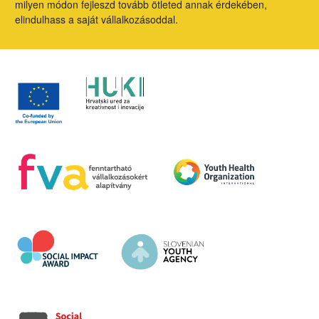
milyen módon fejleszd tovább ötleted annak érdekében,
elindulhass a saját vállalkozásoddal.