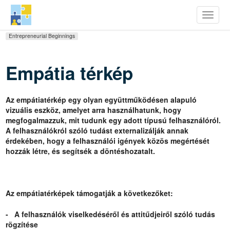
row Youth Potential
Toggle
Ugrás
Entrepreneurial Beginnings
a
tartalomra
Empátia térkép
Az empátiatérkép egy olyan együttműködésen alapuló
vizuális eszköz, amelyet arra használhatunk, hogy
megfogalmazzuk, mit tudunk egy adott típusú felhasználóról.
A felhasználókról szóló tudást externalizálják annak
érdekében, hogy a felhasználói igények közös megértését
hozzák létre, és segítsék a döntéshozatalt.
Az empátiatérképek támogatják a következőket:
- A felhasználók viselkedéséről és attitűdjeiről szóló tudás
rögzítése