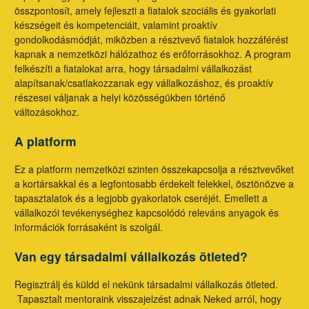
összpontosít, amely fejleszti a fiatalok szociális és gyakorlati
készségeit és kompetenciáit, valamint proaktív
gondolkodásmódját, miközben a résztvevő fiatalok hozzáférést
kapnak a nemzetközi hálózathoz és erőforrásokhoz. A program
felkészíti a fiatalokat arra, hogy társadalmi vállalkozást
alapítsanak/csatlakozzanak egy vállalkozáshoz, és proaktív
részesei váljanak a helyi közösségükben történő
változásokhoz.
A platform
Ez a platform nemzetközi szinten összekapcsolja a résztvevőket
a kortársakkal és a legfontosabb érdekelt felekkel, ösztönözve a
tapasztalatok és a legjobb gyakorlatok cseréjét. Emellett a
vállalkozói tevékenységhez kapcsolódó releváns anyagok és
információk forrásaként is szolgál.
Van egy társadalmi vállalkozás ötleted?
Regisztrálj és küldd el nekünk társadalmi vállalkozás ötleted.
Tapasztalt mentoraink visszajelzést adnak Neked arról, hogy