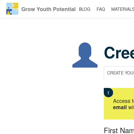
Grow Youth Potential
BLOG
FAQ
MATERIAL
Mergi
la
conţinutul
principal
Cre
CREATE YOU
Access t
email
wil
First Na