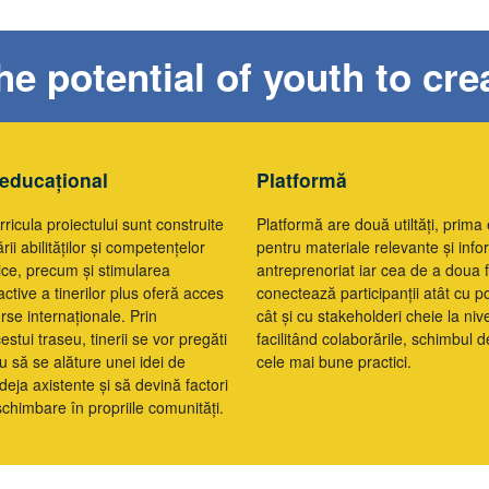
e potential of youth to cr
educațional
Platformă
curricula proiectului sunt construite
Platformă are două utiltăți, prima 
ării abilităților și competențelor
pentru materiale relevante și info
tice, precum și stimularea
antreprenoriat iar cea de a doua f
active a tinerilor plus oferă acces
conectează participanții atât cu pot
urse internaționale. Prin
cât și cu stakeholderi cheie la nive
stui traseu, tinerii se vor pregăti
facilitând colaborările, schimbul d
au să se alăture unei idei de
cele mai bune practici.
deja axistente și să devină factori
himbare în propriile comunități.