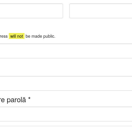
dress
will not
be made public.
re parolă
*