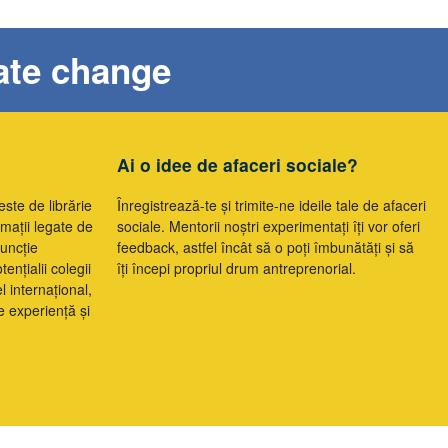
eate change
Ai o idee de afaceri sociale?
este de librărie
Înregistrează-te și trimite-ne ideile tale de afaceri
rmații legate de
sociale. Mentorii noștri experimentați îți vor oferi
uncție
feedback, astfel încât să o poți îmbunătăți și să
ențialii colegii
îți începi propriul drum antreprenorial.
l internațional,
e experiență și