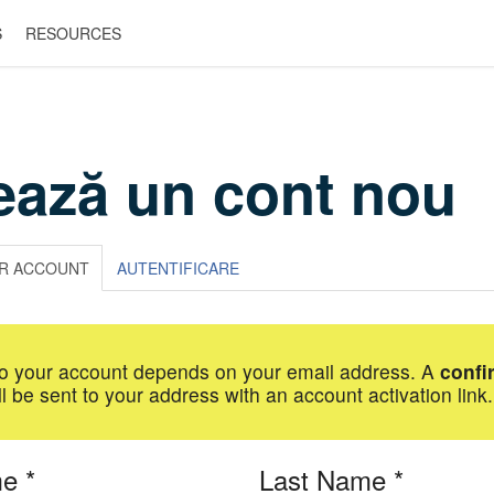
S
RESOURCES
ează un cont nou
R ACCOUNT
AUTENTIFICARE
o your account depends on your email address. A
confi
l be sent to your address with an account activation link.
me
*
Last Name
*