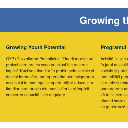
Growing th
Growing Youth Potential
Programul 
GYP (Dezvoltarea Potențialului Tinerilor) este un
Activitățile și 
proiect care are ca scop principal încurajarea
în jurul dezvolt
implicării activea tinerilor în problemele sociale și
sociale și prac
deschiderea către antreprenoriat prin asigurarea
mentalității pro
accesului în mod egal la oportunăți și educație a
la rețele și res
tinerilor care provin din medii diferite și implicit
parcurgerea ace
creșterea capacității de angajare.
să înființeze s
afaceri sociale 
ce generează sc