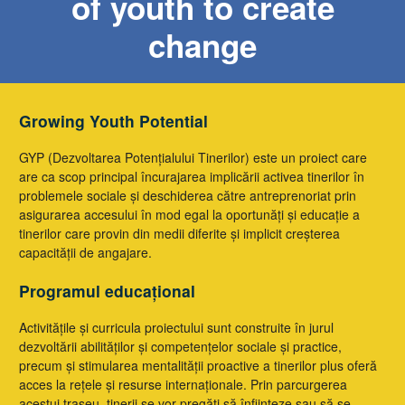
of youth to create
change
Growing Youth Potential
GYP (Dezvoltarea Potențialului Tinerilor) este un proiect care
are ca scop principal încurajarea implicării activea tinerilor în
problemele sociale și deschiderea către antreprenoriat prin
asigurarea accesului în mod egal la oportunăți și educație a
tinerilor care provin din medii diferite și implicit creșterea
capacității de angajare.
Programul educațional
Activitățile și curricula proiectului sunt construite în jurul
dezvoltării abilităților și competențelor sociale și practice,
precum și stimularea mentalității proactive a tinerilor plus oferă
acces la rețele și resurse internaționale. Prin parcurgerea
acestui traseu, tinerii se vor pregăti să înființeze sau să se