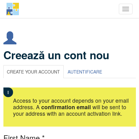
row Youth Potential
Toggle
Mergi
la
conţinutul
principal
Creează un cont nou
CREATE YOUR ACCOUNT
AUTENTIFICARE
Access to your account depends on your email
address. A
confirmation email
will be sent to
your address with an account activation link.
First Name
*